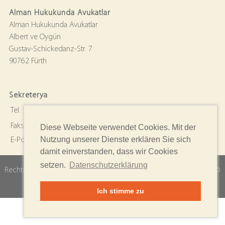
Alman Hukukunda Avukatlar
Alman Hukukunda Avukatlar
Albert ve Oygün
Gustav-Schickedanz-Str. 7
90762 Fürth
Sekreterya
Tel:
0911 . 23 99 166-0
Faks:
0911 . 23 99 166 - 6
Diese Webseite verwendet Cookies. Mit der
Nutzung unserer Dienste erklären Sie sich
E-Posta:
info@ra-aob.de
damit einverstanden, dass wir Cookies
setzen.
Datenschutzerklärung
Rechtsanwälte Dr. Jahn-Rüdiger Albert & Sevtap Oygün Copyright ©
2026
Ich stimme zu