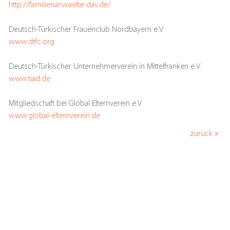
http://familienanwaelte-dav.de/
Deutsch-Türkischer Frauenclub Nordbayern e.V.
www.dtfc.org
Deutsch-Türkischer Unternehmerverein in Mittelfranken e.V.
www.tiad.de
Mitgliedschaft bei Global Elternverein e.V.
www.global-elternverein.de
zurück